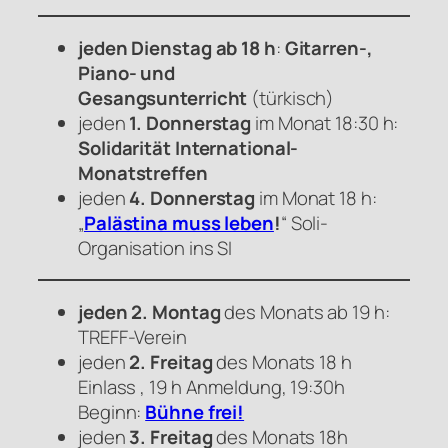
jeden Dienstag ab 18 h
:
Gitarren-,
Piano- und
Gesangsunterricht
(türkisch)
jeden
1. Donnerstag
im Monat 18:30 h:
Solidarität International-
Monatstreffen
jeden
4. Donnerstag
im Monat 18 h:
„
Palästina muss leben
!
“ Soli-
Organisation ins SI
jeden 2. Montag
des Monats ab 19 h:
TREFF-Verein
jeden
2. Freitag
des Monats 18 h
Einlass , 19 h Anmeldung, 19:30h
Beginn:
Bühne frei!
jeden
3. Freitag
des Monats 18h