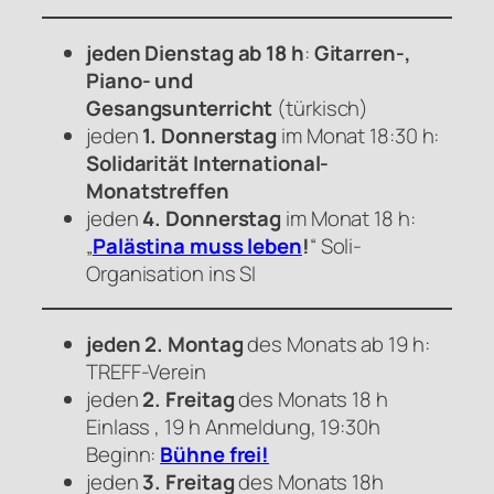
jeden Dienstag ab 18 h
:
Gitarren-,
Piano- und
Gesangsunterricht
(türkisch)
jeden
1. Donnerstag
im Monat 18:30 h:
Solidarität International-
Monatstreffen
jeden
4. Donnerstag
im Monat 18 h:
„
Palästina muss leben
!
“ Soli-
Organisation ins SI
jeden 2. Montag
des Monats ab 19 h:
TREFF-Verein
jeden
2. Freitag
des Monats 18 h
Einlass , 19 h Anmeldung, 19:30h
Beginn:
Bühne frei!
jeden
3. Freitag
des Monats 18h