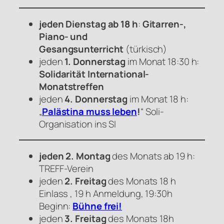
jeden Dienstag ab 18 h
:
Gitarren-,
Piano- und
Gesangsunterricht
(türkisch)
jeden
1. Donnerstag
im Monat 18:30 h:
Solidarität International-
Monatstreffen
jeden
4. Donnerstag
im Monat 18 h:
„
Palästina muss leben
!
“ Soli-
Organisation ins SI
jeden 2. Montag
des Monats ab 19 h:
TREFF-Verein
jeden
2. Freitag
des Monats 18 h
Einlass , 19 h Anmeldung, 19:30h
Beginn:
Bühne frei!
jeden
3. Freitag
des Monats 18h