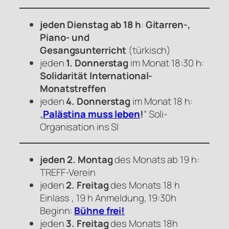
jeden Dienstag ab 18 h
:
Gitarren-,
Piano- und
Gesangsunterricht
(türkisch)
jeden
1. Donnerstag
im Monat 18:30 h:
Solidarität International-
Monatstreffen
jeden
4. Donnerstag
im Monat 18 h:
„
Palästina muss leben
!
“ Soli-
Organisation ins SI
jeden 2. Montag
des Monats ab 19 h:
TREFF-Verein
jeden
2. Freitag
des Monats 18 h
Einlass , 19 h Anmeldung, 19:30h
Beginn:
Bühne frei!
jeden
3. Freitag
des Monats 18h