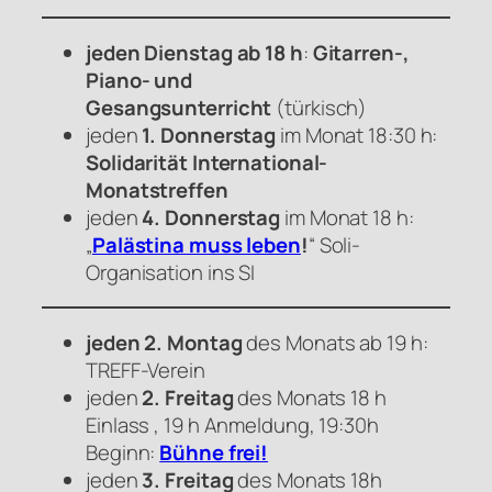
jeden Dienstag ab 18 h
:
Gitarren-,
Piano- und
Gesangsunterricht
(türkisch)
jeden
1. Donnerstag
im Monat 18:30 h:
Solidarität International-
Monatstreffen
jeden
4. Donnerstag
im Monat 18 h:
„
Palästina muss leben
!
“ Soli-
Organisation ins SI
jeden 2. Montag
des Monats ab 19 h:
TREFF-Verein
jeden
2. Freitag
des Monats 18 h
Einlass , 19 h Anmeldung, 19:30h
Beginn:
Bühne frei!
jeden
3. Freitag
des Monats 18h