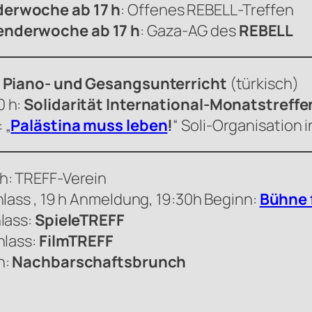
derwoche ab 17 h
: Offenes
REBELL
-Treffen
enderwoche ab 17 h
: Gaza-AG des
REBELL
, Piano- und Gesangsunterricht
(türkisch)
0 h:
Solidarität International-Monatstreffe
 „
Palästina muss leben
!
“ Soli-Organisation i
h: TREFF-Verein
nlass , 19 h Anmeldung, 19:30h Beginn:
Bühne f
lass:
SpieleTREFF
nlass:
FilmTREFF
h:
Nachbarschaftsbrunch