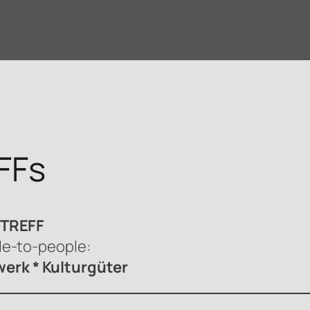
FFs
sTREFF
le-to-people:
erk * Kulturgüter