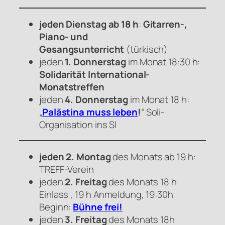
jeden Dienstag ab 18 h
:
Gitarren-,
Piano- und
Gesangsunterricht
(türkisch)
jeden
1. Donnerstag
im Monat 18:30 h:
Solidarität International-
Monatstreffen
jeden
4. Donnerstag
im Monat 18 h:
„
Palästina muss leben
!
“ Soli-
Organisation ins SI
jeden 2. Montag
des Monats ab 19 h:
TREFF-Verein
jeden
2. Freitag
des Monats 18 h
Einlass , 19 h Anmeldung, 19:30h
Beginn:
Bühne frei!
jeden
3. Freitag
des Monats 18h