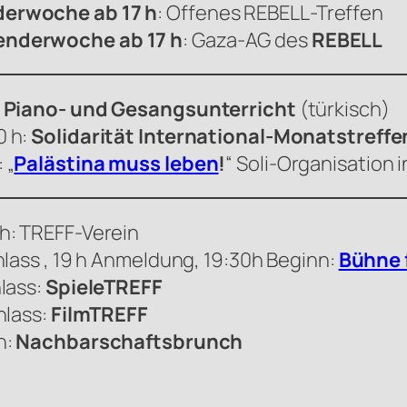
derwoche ab 17 h
: Offenes
REBELL
-Treffen
enderwoche ab 17 h
: Gaza-AG des
REBELL
, Piano- und Gesangsunterricht
(türkisch)
0 h:
Solidarität International-Monatstreffe
 „
Palästina muss leben
!
“ Soli-Organisation i
h: TREFF-Verein
nlass , 19 h Anmeldung, 19:30h Beginn:
Bühne f
lass:
SpieleTREFF
nlass:
FilmTREFF
h:
Nachbarschaftsbrunch