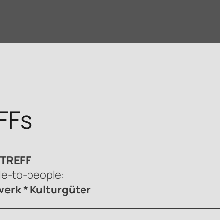
FFs
sTREFF
le-to-people:
erk * Kulturgüter