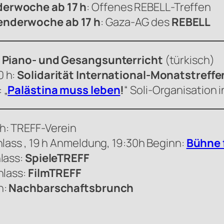
derwoche ab 17 h
: Offenes
REBELL
-Treffen
enderwoche ab 17 h
: Gaza-AG des
REBELL
, Piano- und Gesangsunterricht
(türkisch)
0 h:
Solidarität International-Monatstreffe
 „
Palästina muss leben
!
“ Soli-Organisation i
h: TREFF-Verein
nlass , 19 h Anmeldung, 19:30h Beginn:
Bühne f
lass:
SpieleTREFF
nlass:
FilmTREFF
h:
Nachbarschaftsbrunch