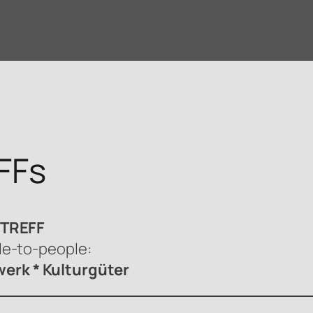
FFs
sTREFF
le-to-people:
erk * Kulturgüter