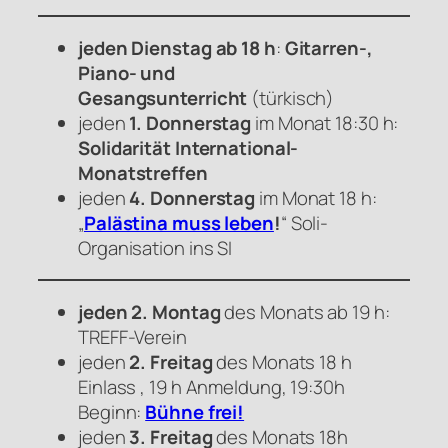
jeden Dienstag ab 18 h
:
Gitarren-,
Piano- und
Gesangsunterricht
(türkisch)
jeden
1. Donnerstag
im Monat 18:30 h:
Solidarität International-
Monatstreffen
jeden
4. Donnerstag
im Monat 18 h:
„
Palästina muss leben
!
“ Soli-
Organisation ins SI
jeden 2. Montag
des Monats ab 19 h:
TREFF-Verein
jeden
2. Freitag
des Monats 18 h
Einlass , 19 h Anmeldung, 19:30h
Beginn:
Bühne frei!
jeden
3. Freitag
des Monats 18h