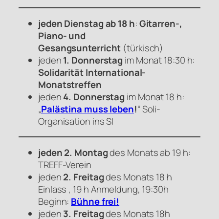
jeden Dienstag ab 18 h
:
Gitarren-,
Piano- und
Gesangsunterricht
(türkisch)
jeden
1. Donnerstag
im Monat 18:30 h:
Solidarität International-
Monatstreffen
jeden
4. Donnerstag
im Monat 18 h:
„
Palästina muss leben
!
“ Soli-
Organisation ins SI
jeden 2. Montag
des Monats ab 19 h:
TREFF-Verein
jeden
2. Freitag
des Monats 18 h
Einlass , 19 h Anmeldung, 19:30h
Beginn:
Bühne frei!
jeden
3. Freitag
des Monats 18h