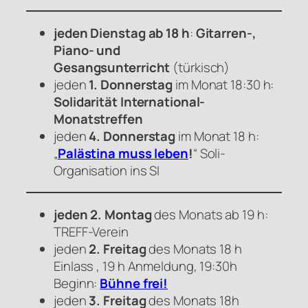
jeden Dienstag ab 18 h
:
Gitarren-,
Piano- und
Gesangsunterricht
(türkisch)
jeden
1. Donnerstag
im Monat 18:30 h:
Solidarität International-
Monatstreffen
jeden
4. Donnerstag
im Monat 18 h:
„
Palästina muss leben
!
“ Soli-
Organisation ins SI
jeden 2. Montag
des Monats ab 19 h:
TREFF-Verein
jeden
2. Freitag
des Monats 18 h
Einlass , 19 h Anmeldung, 19:30h
Beginn:
Bühne frei!
jeden
3. Freitag
des Monats 18h