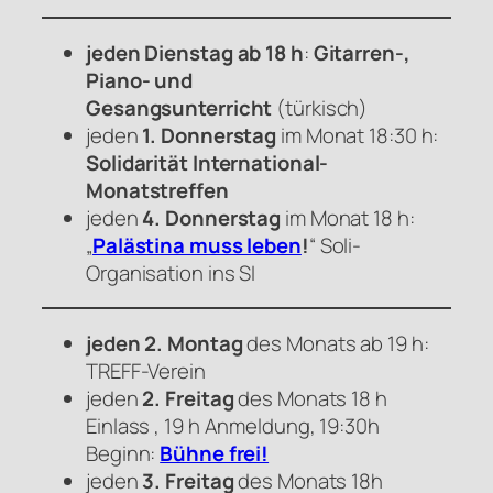
jeden Dienstag ab 18 h
:
Gitarren-,
Piano- und
Gesangsunterricht
(türkisch)
jeden
1. Donnerstag
im Monat 18:30 h:
Solidarität International-
Monatstreffen
jeden
4. Donnerstag
im Monat 18 h:
„
Palästina muss leben
!
“ Soli-
Organisation ins SI
jeden 2. Montag
des Monats ab 19 h:
TREFF-Verein
jeden
2. Freitag
des Monats 18 h
Einlass , 19 h Anmeldung, 19:30h
Beginn:
Bühne frei!
jeden
3. Freitag
des Monats 18h