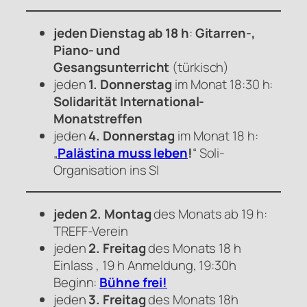
jeden Dienstag ab 18 h
:
Gitarren-,
Piano- und
Gesangsunterricht
(türkisch)
jeden
1. Donnerstag
im Monat 18:30 h:
Solidarität International-
Monatstreffen
jeden
4. Donnerstag
im Monat 18 h:
„
Palästina muss leben
!
“ Soli-
Organisation ins SI
jeden 2. Montag
des Monats ab 19 h:
TREFF-Verein
jeden
2. Freitag
des Monats 18 h
Einlass , 19 h Anmeldung, 19:30h
Beginn:
Bühne frei!
jeden
3. Freitag
des Monats 18h