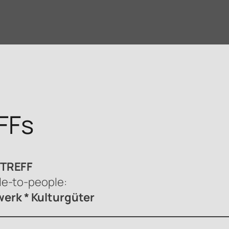
FFs
sTREFF
le-to-people:
erk * Kulturgüter