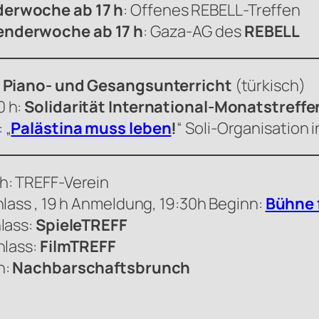
derwoche ab 17 h
: Offenes
REBELL
-Treffen
enderwoche ab 17 h
: Gaza-AG des
REBELL
, Piano- und Gesangsunterricht
(türkisch)
0 h:
Solidarität International-Monatstreffe
 „
Palästina muss leben
!
“ Soli-Organisation i
h: TREFF-Verein
nlass , 19 h Anmeldung, 19:30h Beginn:
Bühne f
lass:
SpieleTREFF
nlass:
FilmTREFF
h:
Nachbarschaftsbrunch