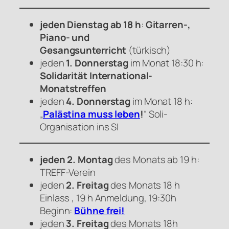
jeden Dienstag ab 18 h
:
Gitarren-,
Piano- und
Gesangsunterricht
(türkisch)
jeden
1. Donnerstag
im Monat 18:30 h:
Solidarität International-
Monatstreffen
jeden
4. Donnerstag
im Monat 18 h:
„
Palästina muss leben
!
“ Soli-
Organisation ins SI
jeden 2. Montag
des Monats ab 19 h:
TREFF-Verein
jeden
2. Freitag
des Monats 18 h
Einlass , 19 h Anmeldung, 19:30h
Beginn:
Bühne frei!
jeden
3. Freitag
des Monats 18h