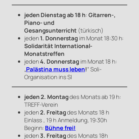
jeden Dienstag ab 18 h
:
Gitarren-,
Piano- und
Gesangsunterricht
(türkisch)
jeden
1. Donnerstag
im Monat 18:30 h:
Solidarität International-
Monatstreffen
jeden
4. Donnerstag
im Monat 18 h:
„
Palästina muss leben
!
“ Soli-
Organisation ins SI
jeden 2. Montag
des Monats ab 19 h:
TREFF-Verein
jeden
2. Freitag
des Monats 18 h
Einlass , 19 h Anmeldung, 19:30h
Beginn:
Bühne frei!
jeden
3. Freitag
des Monats 18h