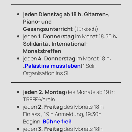
jeden Dienstag ab 18 h
:
Gitarren-,
Piano- und
Gesangsunterricht
(türkisch)
jeden
1. Donnerstag
im Monat 18:30 h:
Solidarität International-
Monatstreffen
jeden
4. Donnerstag
im Monat 18 h:
„
Palästina muss leben
!
“ Soli-
Organisation ins SI
jeden 2. Montag
des Monats ab 19 h:
TREFF-Verein
jeden
2. Freitag
des Monats 18 h
Einlass , 19 h Anmeldung, 19:30h
Beginn:
Bühne frei!
jeden
3. Freitag
des Monats 18h