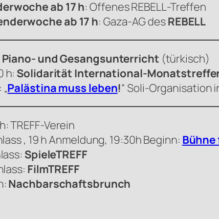
derwoche ab 17 h
: Offenes
REBELL
-Treffen
enderwoche ab 17 h
: Gaza-AG des
REBELL
, Piano- und Gesangsunterricht
(türkisch)
0 h:
Solidarität International-Monatstreffe
 „
Palästina muss leben
!
“ Soli-Organisation i
h: TREFF-Verein
nlass , 19 h Anmeldung, 19:30h Beginn:
Bühne f
lass:
SpieleTREFF
nlass:
FilmTREFF
h:
Nachbarschaftsbrunch