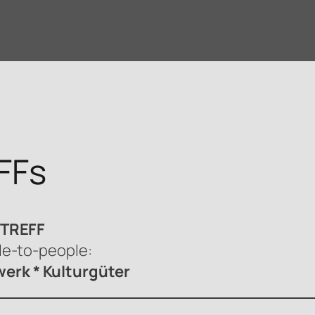
FFs
sTREFF
le-to-people:
erk * Kulturgüter