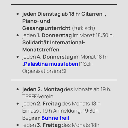
jeden Dienstag ab 18 h
:
Gitarren-,
Piano- und
Gesangsunterricht
(türkisch)
jeden
1. Donnerstag
im Monat 18:30 h:
Solidarität International-
Monatstreffen
jeden
4. Donnerstag
im Monat 18 h:
„
Palästina muss leben
!
“ Soli-
Organisation ins SI
jeden 2. Montag
des Monats ab 19 h:
TREFF-Verein
jeden
2. Freitag
des Monats 18 h
Einlass , 19 h Anmeldung, 19:30h
Beginn:
Bühne frei!
jeden
3. Freitag
des Monats 18h